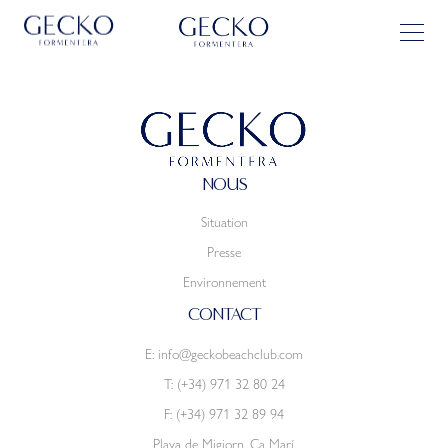
NOUS
Situation
Presse
Environnement
CONTACT
E:
info@geckobeachclub.com
T:
(+34) 971 32 80 24
F: (+34) 971 32 89 94
Playa de Migjorn, Ca Marí.