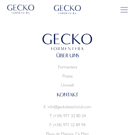
ÜBER UNS
Formentera
Presse
Umwelt
KONTAKT
E:
info@geckobeachclub.com
T:
(+34) 971 32 80 24
F: (+34) 971 32 89 94
Playa de Migjorn, Ca Marí.