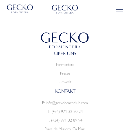
ÜBER UNS
Formentera
Presse
Umwelt
KONTAKT
E:
info@geckobeachclub.com
T:
(+34) 971 32 80 24
F: (+34) 971 32 89 94
Playa de Migjorn, Ca Marí.