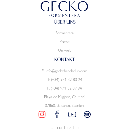
ÜBER UNS
Formentera
Presse
Umwelt
KONTAKT
E:
info@geckobeachclub.com
T:
(+34) 971 32 80 24
F: (+34) 971 32 89 94
Playa de Migjorn, Ca Marí.
07860, Balearen, Spanien.
ES
EN
FR
DE