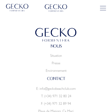
NOUS
Situation
Presse
Environnement
CONTACT
E:
info@geckobeachclub.com
T:
(+34) 971 32 80 24
F: (+34) 971 32 89 94
Playa de Migjorn, Ca Marí.