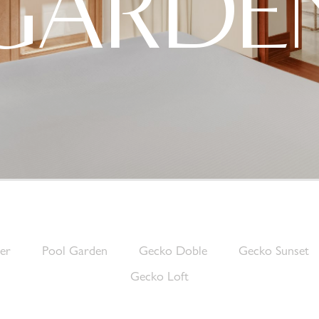
GARDE
er
Pool Garden
Gecko Doble
Gecko Sunset
Gecko Loft