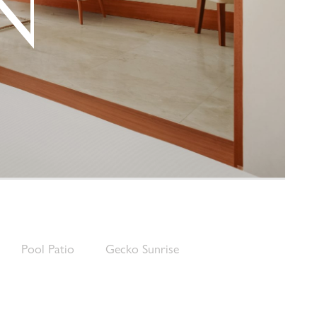
N
Pool Patio
Gecko Sunrise