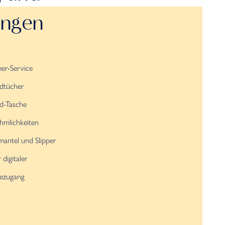
ungen
er-Service
ndtücher
d-Tasche
hmlichkeiten
antel und Slipper
 digitaler
sezugang