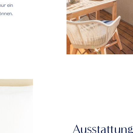
nur ein
önnen.
Ausstattun