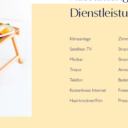
Dienstleist
Klimaanlage
Zimm
Satelliten TV
Stra
Minibar
Stran
Tresor
Anne
Telefon
Badem
Kostenloses Internet
Freier
Haartrockner/Fön
Pres